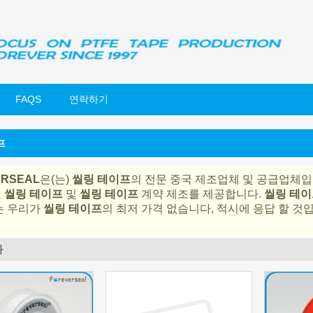
FAQS
연락하기
프
ERSEAL
은(는)
씰링 테이프
의 전문 중국 제조업체 및 공급업체입니다
표
씰링 테이프
및
씰링 테이프
계약 제조를 제공합니다.
씰링 테이
는 우리가
씰링 테이프
의 최저 가격 없습니다, 적시에 응답 할 것
과
명부