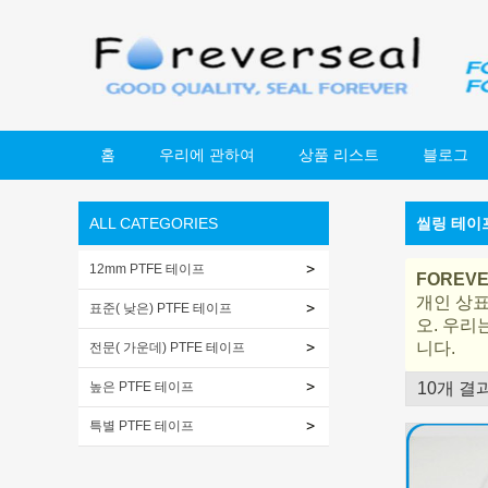
홈
우리에 관하여
상품 리스트
블로그
ALL CATEGORIES
씰링 테이
12mm PTFE 테이프
FOREV
개인 상
표준( 낮은) PTFE 테이프
오. 우리
니다.
전문( 가운데) PTFE 테이프
높은 PTFE 테이프
10개 결
쇼케이스
특별 PTFE 테이프