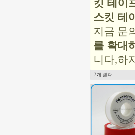
킷 테이
스킷 테
지금 문
를 확대
니다,하
7개 결과
쇼케이스