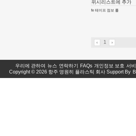
위시리스트에 추가
fe 테이프 점보 롤
1
우리에 관하여
뉴스
연락하기
FAQs
개인정보 보호
서비
Copyright © 2026
항주 영원히 플라스틱 회사
Support By
B