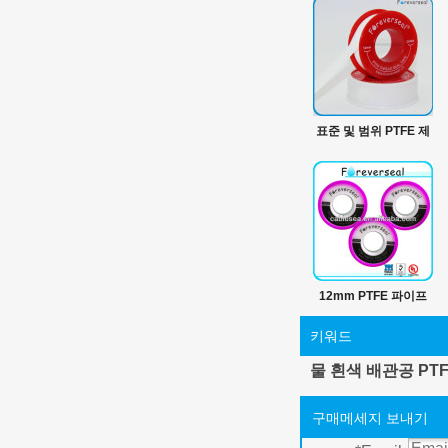
표준 및 범위 PTFE 제
품의 100% PTFE 소재
에 PTFE 테이프
12mm PTFE 파이프
나사 테이프
키워드
물 흰색 배관공 PT
구매메세지 보내기