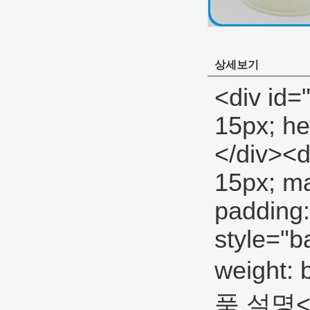
상세보기
<div id="ali-anchor-description" style="margin-top: 15px; height: 22px;" data-section="description">&nbsp;</div><div id="ali-title-description" style="margin-top: 15px; margin-bottom: 7px;"><div style="height: 13px; padding: 8px 0; border-bottom: 1px solid #ddd;"><span style="background-color: #ddd; color: #333; font-weight: bold; padding: 8px 15px; line-height: 13px;">제품 설명</span></div></div><p><strong><span style="font-size: 18px;">물 흰색 배관공 PTFE를 나사 씰 테이프</span></strong></p><p style="margin-top: 5pt; margin-bottom: 5pt;"><span style="line-height: 21px;">표준( 낮은) PTFE 테이프</span></p><p style="margin-top: 5pt; margin-bottom: 5pt;"><span style="line-height: 21px;">표준 등급 백색 ptfe 테이프 공기에 적합한, 물, 유압 및 저압 라인.</span></p><table class="aliDataTable" style="width: 426.1pt; font-family: Verdana, Arial, Helvetica, sans-serif;"><tbody><tr align="left"><td style="width: 167.7pt;" rowspan="5" valign="center"><p><strong><span style="line-height: 24px; font-family: Arial; font-size: 12pt;">사양:</span></strong></p></td><td style="width: 258.4pt;" valign="top"><p><span style="line-height: 24px; font-family: Arial; font-size: 12pt;">폭:</span><span style="line-height: 24px; font-family: Arial; font-size: 12pt;">12mm 19mm 25mm</span></p></td></tr><tr align="left"><td style="width: 258.4pt;" valign="top"><p><span style="line-height: 24px; font-family: Arial; font-size: 12pt;">두께:</span><span style="line-height: 24px; font-family: Arial; font-size: 12pt;">0.075mm 0.1mm 0.2mm</span></p></td></tr><tr align="left"><td style="width: 258.4pt;" valign="top"><p><span style="line-height: 24px; font-family: Arial; font-size: 12pt;">길이:</span><span style="line-height: 24px; font-family: Arial; font-size: 12pt;">8m-50m</span></p></td></tr