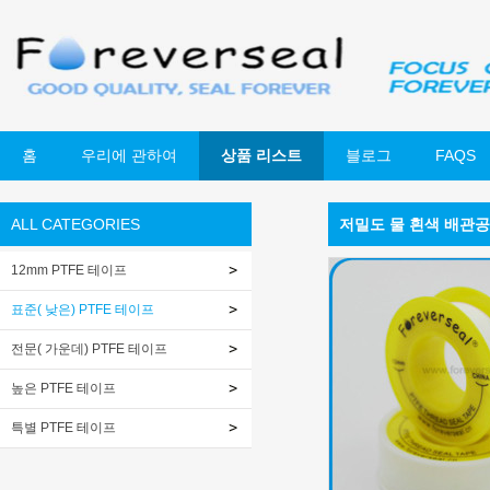
홈
우리에 관하여
상품 리스트
블로그
FAQS
ALL CATEGORIES
저밀도 물 흰색 배관공
12mm PTFE 테이프
표준( 낮은) PTFE 테이프
전문( 가운데) PTFE 테이프
높은 PTFE 테이프
특별 PTFE 테이프