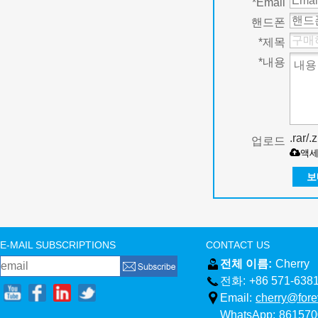
*
Email
핸드폰
*
제목
*
내용
.rar/
업로드
액
보
E-MAIL SUBSCRIPTIONS
CONTACT US
전체 이름:
Cherry
전화:
+86 571-638
Email:
cherry@fore
WhatsApp:
861570