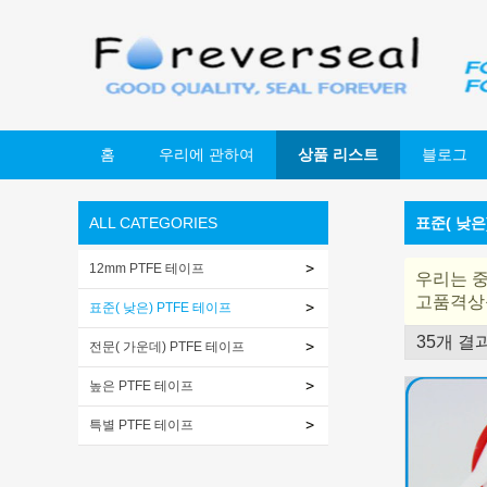
홈
우리에 관하여
상품 리스트
블로그
ALL CATEGORIES
표준( 낮은
12mm PTFE 테이프
우리는 
고품격상
표준( 낮은) PTFE 테이프
35개 결
전문( 가운데) PTFE 테이프
쇼케이스
높은 PTFE 테이프
특별 PTFE 테이프