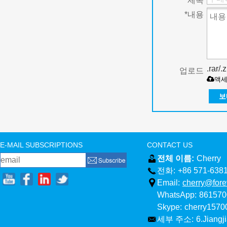
*
제목
*
내용
.rar/
업로드
액
보
E-MAIL SUBSCRIPTIONS
CONTACT US
전체 이름:
Cherry
전화:
+86 571-638
Email:
cherry@fore
WhatsApp:
861570
Skype:
cherry157
세부 주소:
6.Jiangj