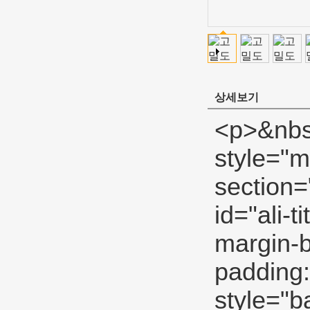
상세보기
<p>&nbsp;</p><div id="ali-anchor-description" style="margin-top: 15px; height: auto;" data-section="description">&nbsp;</div><p>&nbsp;</p><div id="ali-title-description" style="margin-top: 15px; margin-bottom: 7px;"><div style="height: auto; padding: 8px 0; border-bottom: 1px solid #ddd;"><span style="background-color: #ddd; color: #333; font-weight: bold; padding: 8px 15px; line-height: 12px;">제품 설명</span><span style="font-family: Verdana, Arial, Helvetica, sans-serif;">&nbsp;&nbsp;</span></div></div><p><strong><span style="font-size: 18px;">노란색 가스 라인 PTFE SE 스레드</span></strong></p><p><span style="line-height: 21px; font-size: 14px; font-family: Verdana, Arial, Helvetica, sans-serif;">높은 PTFE 테이프</span></p><p><span style="line-height: 21px; font-size: 14px;"><a><span style="line-height: normal; font-family: Arial;">고밀도 PTFE 스레드 씰 테이프</span></a><span style="line-height: normal; font-family: Arial;">&nbsp;</span><span style="line-height: normal; font-family: Arial;">고압 시스템은 사용하기 위해</span><span style="line-height: normal;">특수 목적.</span></span></p><p>&nbsp;</p><table class="aliDataTable" style="width: 426.1pt; font-family: Verdana, Arial, Helvetica, sans-serif;"><tbody><tr align="left"><td style="width: 167.7pt;" rowspan="5" valign="center"><p><strong><span style="line-height: 24px; font-family: Arial; font-size: 12pt;">사양:</span></strong></p></td><td style="width: 258.4pt;" valign="top"><p><span style="line-height: 24px; font-family: Arial; font-size: 12pt;">폭:</span><span style="line-height: 24px; font-family: Arial; font-size: 12pt;">12mm 19mm 25mm</span></p></td></tr><tr align="left"><td style="width: 258.4pt;" valign="top"><p><span style="line-height: 24px; font-family: Arial; font-size: 12pt;">두께:</span><span style="line-height: 24px; font-family: Arial; font-size: 12pt;">0.075mm 0.1mm 0.2mm</span></p></td></tr><tr align="