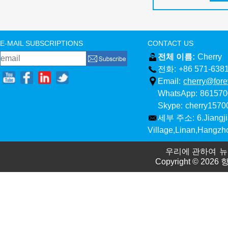
E-MAIL SUBSCRIPTIONS
CONTACT US
전체 이름:
Cherry
전화:
+86 571-638
Email:
cherry@fore
WhatsApp:
861570
Skype:
cherry157
세부 주소:
6.Jiangj
Village,Linan,Hangzh
우리에 관하여
뉴
Copyright © 2026
항