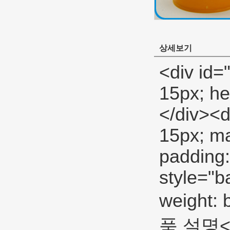
상세보기
<div id="ali-anchor-description" style="margin-top: 15px; height: 22px;" data-section="description">&nbsp;</div><div id="ali-title-description" style="margin-top: 15px; margin-bottom: 7px;"><div style="height: 13px; padding: 8px 0; border-bottom: 1px solid #ddd;"><span style="background-color: #ddd; color: #333; font-weight: bold; padding: 8px 15px; line-height: 13px;">제품 설명</span></div></div><p><span style="font-size: large;"><span style="line-height: 27px;"><strong>배관공 PTFE 테이프</strong></span></span></p><p><span style="line-height: 21px; font-size: 14px;"><span style="line-height: normal;">전문 PTFE 테이프</span><span style="line-height: normal; font-family: Arial;">사용할 수 일반적으로- 목적</span><span style="line-height: normal;">가스, 물, 오일, 공기와 낮은</span><span style="line-height: normal; font-family: Arial;">압력</span><span style="line-height: normal;">라인.</span><span style="line-height: normal; font-family: Arial;">&nbsp;</span></span></p><p>&nbsp;</p><table class="aliDataTable" style="width: 426.1pt; font-family: Verdana, Arial, Helvetica, sans-serif;"><tbody><tr align="left"><td style="width: 167.7pt;" rowspan="5" valign="center"><p><strong><span style="line-height: 24px; font-family: Arial; font-size: 12pt;">사양:</span></strong></p></td><td style="width: 258.4pt;" valign="top"><p><span style="line-height: 24px; font-family: Arial; font-size: 12pt;">폭:</span><span style="line-height: 24px; font-family: Arial; font-size: 12pt;">12mm 19mm 25mm</span></p></td></tr><tr align="left"><td style="width: 258.4pt;" valign="top"><p><span style="line-height: 24px; font-family: Arial; font-size: 12pt;">두께:</span><span style="line-height: 24px; font-family: Arial; font-size: 12pt;">0.075mm 0.1mm 0.2mm</span></p></td></tr><tr a