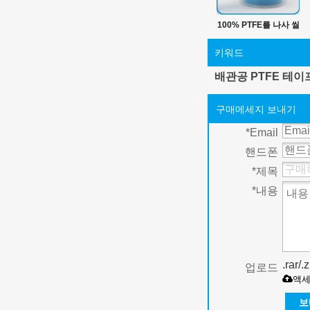
100% PTFE를 나사 씰
테이프
키워드
배관공 PTFE 테이
구매메세지 보내기
*
Email
핸드폰
*
제목
*
내용
.rar/
업로드
액
보