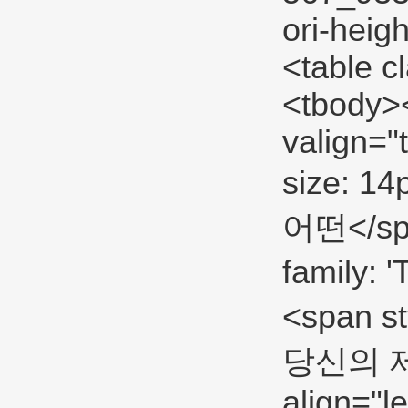
ori-heig
<table c
<tbody><
valign="
size: 14
어떤</span
family:
<span s
당신의 제품
align="l