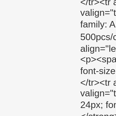
</tr><tr 
valign="
family: 
500pcs/
align="l
<p><span
font-si
</tr><tr 
valign="
24px; fo