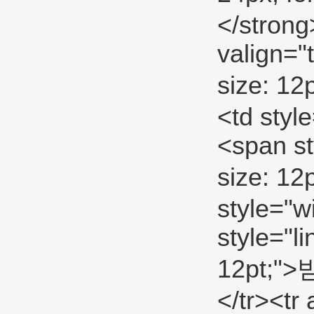
</strong
valign="
size: 12
<td styl
<span sty
size: 1
style="w
style="li
12pt;"
</tr><tr 