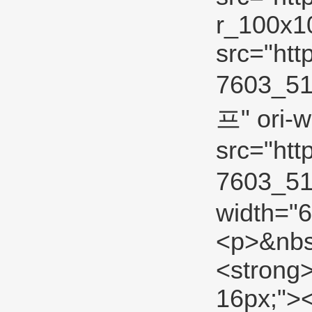
r_100x10
src="htt
7603_5
프" ori-w
src="htt
7603_51
width="6
<p>&nbsp
<strong>
16px;"><