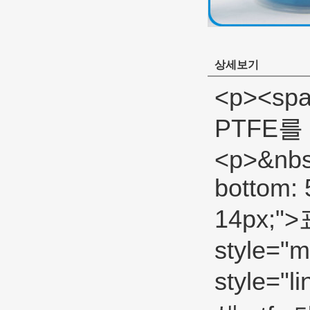
상세보기
<p><span
PTFE를 
<p>&nbsp
bottom: 
14px;"
style="m
style="l