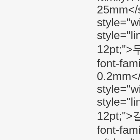
25mm</sp
style="w
style="li
12pt;">두
font-fam
0.2mm</s
style="w
style="li
12pt;">길
font-fam