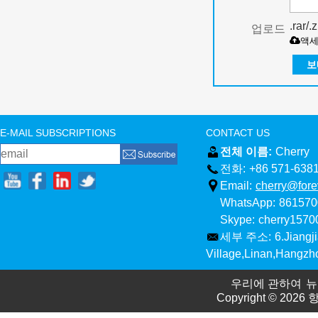
.rar/
업로드
액
보
E-MAIL SUBSCRIPTIONS
CONTACT US
전체 이름:
Cherry
전화:
+86 571-638
Email:
cherry@fore
WhatsApp:
861570
Skype:
cherry157
세부 주소:
6.Jiangj
Village,Linan,Hangzh
우리에 관하여
뉴
Copyright © 2026
항