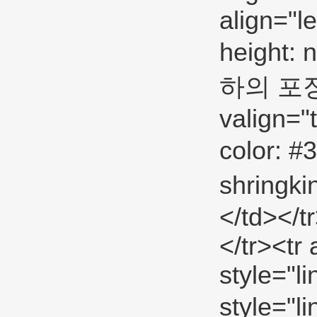
align="l
height:
하의 포장?<
valign="
color: #
shringk
</td></t
</tr><tr
style="l
style="