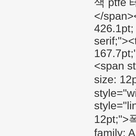
색 ptf
</span><
426.1pt; 
serif;"><
167.7pt;
<span sty
size: 1
style="w
style="li
12pt;">폭
family: 