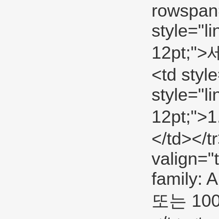
rowspan
style="li
12pt;"
<td styl
style="li
12pt;">
</td></tr
valign="
family: A
또는 100p