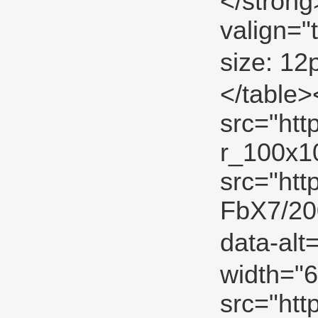
</strong
valign="
size: 1
</table
src="htt
r_100x10
src="ht
FbX7/2
data-a
width="6
src="ht