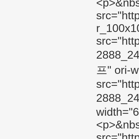
<p>&nbs
src="htt
r_100x10
src="htt
2888_2
프" ori-w
src="htt
2888_24
width="6
<p>&nbs
src="htt