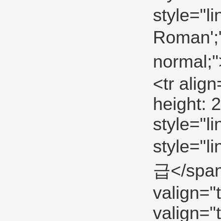
style="l
Roman';
normal;
<tr alig
height: 
style="l
style="
급</span>
valign="
valign="