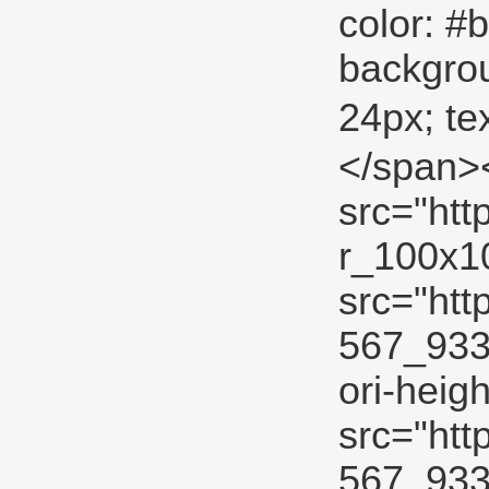
color: #
backgroun
24px; t
</span>
src="htt
r_100x10
src="htt
567_933.
ori-heig
src="htt
567_933.