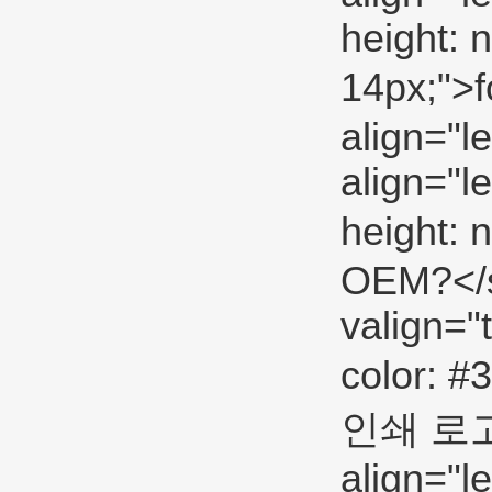
height: n
14px;">f
align="l
align="l
height:
OEM?</sp
valign="
color: #
인쇄 로고를
align="l