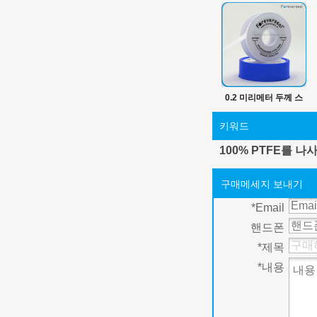
0.2 미리메터 두께 스
레드 인감 테이프
키워드
100% PTFE를 나
구매메세지 보내기
*
Email
핸드폰
*
제목
*
내용