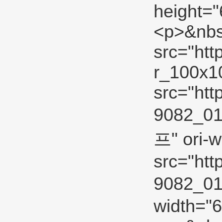
height=
<p>&nbs
src="htt
r_100x10
src="htt
9082_0
프" ori-w
src="htt
9082_01
width="6