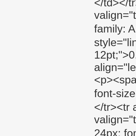
</td></tr
valign="
family: 
style="li
12pt;">0
align="l
<p><span
font-si
</tr><tr 
valign="
24px; fo